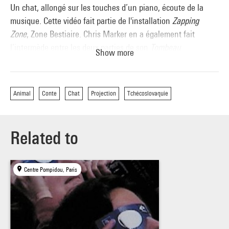
Un chat, allongé sur les touches d’un piano, écoute de la
musique. Cette vidéo fait partie de l'installation
Zapping
Zone
, Zone Bestiaire. Chris Marker en a également fait
l’intermède entre les deux parties de son
Tombeau
Show more
d’Alexandre
.
Un jour, un chat
, (
Až prijde kocour
), de Vojtech Jasný,
Animal
Conte
Chat
Projection
Tchécoslovaquie
Tchécoslovaquie, 1963, 102’, coul.
« Une cocasse féérie autour d’un chat aux lunettes
Related to
magiques. Le ravissement ingénu d’un conte-ballet aux gags
poétiques, plein d’une forte narquoise fraîcheur. »
Chris Marker, « Cinémathèque imaginaire », Cinémathèque
Centre Pompidou, Paris
royale de Belgique, 1985.