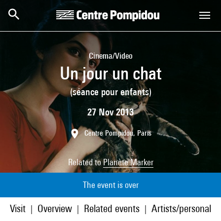
Skip to main content
Centre Pompidou
Cinema/Video
Un jour un chat
(séance pour enfants)
27 Nov 2013
Centre Pompidou, Paris
Related to
Planète Marker
The event is over
Visit
Overview
Related events
Artists/personaliti
|
|
|