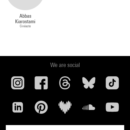
Abbas
Kiarostami
Cinéaste
We are social