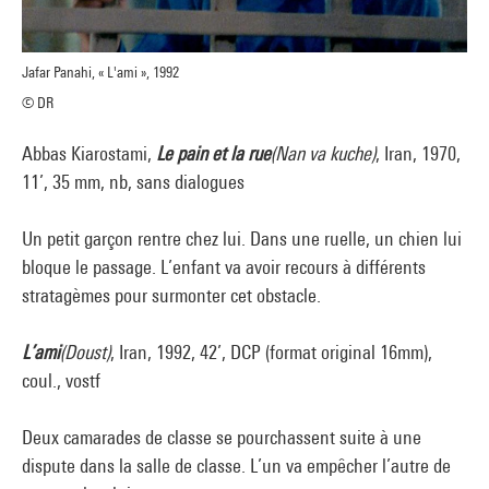
Jafar Panahi, « L'ami », 1992
© DR
Abbas Kiarostami,
Le pain et la rue
(Nan va kuche)
, Iran, 1970,
11’, 35 mm, nb, sans dialogues
Un petit garçon rentre chez lui. Dans une ruelle, un chien lui
bloque le passage. L’enfant va avoir recours à différents
stratagèmes pour surmonter cet obstacle.
L’ami
(Dous
t
)
, Iran, 1992, 42’, DCP (format original 16mm),
coul., vostf
Deux camarades de classe se pourchassent suite à une
dispute dans la salle de classe. L’un va empêcher l’autre de