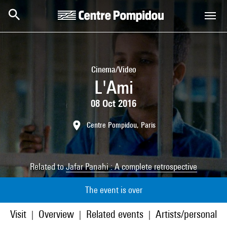
Skip to main content
Centre Pompidou
Cinema/Video
L'Ami
08 Oct 2016
Centre Pompidou, Paris
Related to
Jafar Panahi : A complete retrospective
The event is over
Visit
Overview
Related events
Artists/personaliti
|
|
|