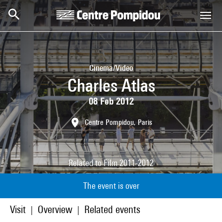
Skip to main content
Centre Pompidou
Cinema/Video
Charles Atlas
08 Feb 2012
Centre Pompidou, Paris
Related to
Film 2011-2012
The event is over
Visit
Overview
Related events
|
|