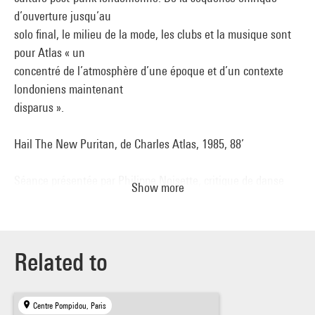
d’ouverture jusqu’au
solo final, le milieu de la mode, les clubs et la musique sont
pour Atlas « un
concentré de l’atmosphère d’une époque et d’un contexte
londoniens maintenant
disparus ».
Hail The New Puritan, de Charles Atlas, 1985, 88’
Séance présentée par Philippe Noisette, critique de danse
Show more
(Les Inrocks,
Danser…) et auteur de Danse contemporaine mode d'emploi
(Flammarion)
Related to
Centre Pompidou, Paris