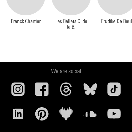
Inspiré par le vocabulaire du corps pornographique et le
minimal, " $Shot " explore la relation entre le voyeurisme et
Franck Chartier
Les Ballets C. de
Erudike De Beu
la contemplation. Une performance de l'intime traversée par
la B.
un humour décadent et une étrangeté charmeuse,
interprétée par Jennifer Lacey et Erin Cornell, dans une
installation visuelle de Nadia Lauro et un environnement
sonore live de Zeena Parkins.
Liste des performances prévues :
We are social
Dans l'exposition
- Jessica Bronson : concert à 20h
- Matthieu Laurette : sosies + personnages de BD ou film
fiction à partir de 18h
- Mathieu Briand (lunettes vidéo) à partir de 18h.
Niveau Foyer (S/sol)