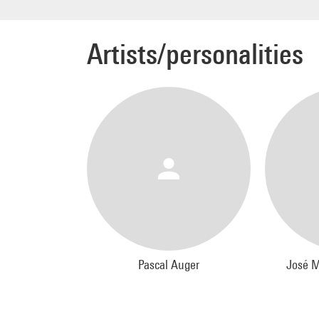
Minist
espagn
Artists/personalities
Remer
Angel 
cultu
Pascal Auger
José M