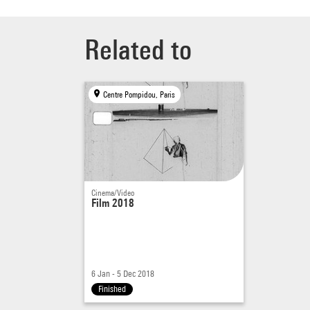
José 
Related to
la dir
compos
Paris 
Centre Pompidou, Paris
Gennev
artist
années
Kyoto 
musiqu
Vaggio
Cinema/Video
Film 2018
encor
l’inf
nombr
en 200
6 Jan - 5 Dec 2018
Dumes
Finished
interp