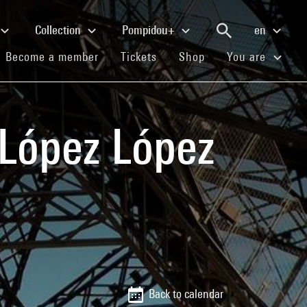
Collection
Pompidou+
en
(current)
(current)
(current)
Become a member
Tickets
Shop
You are
 López López
Back to calendar