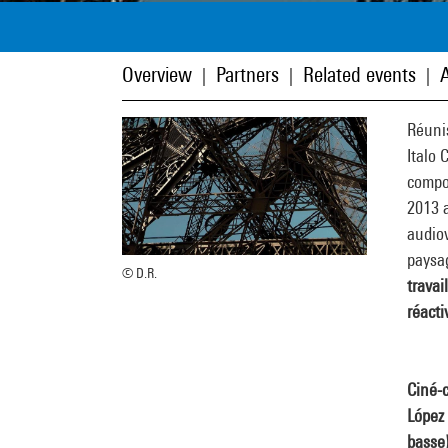
Overview
Partners
Related events
A
|
|
|
Réuni
Italo 
compo
2013 a
audio
paysag
© D.R.
travai
réacti
Ciné-
López 
basse)