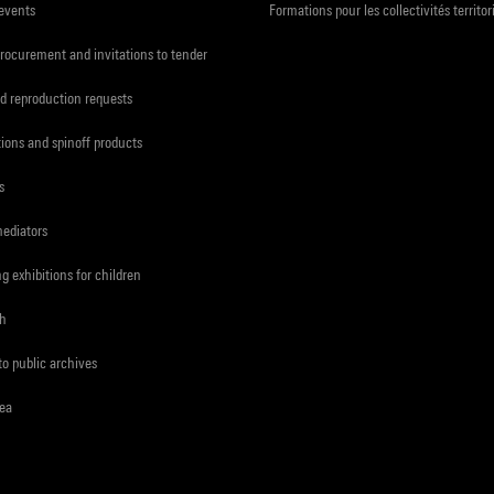
 events
Formations pour les collectivités territor
procurement and invitations to tender
d reproduction requests
tions and spinoff products
s
mediators
ng exhibitions for children
ch
to public archives
rea