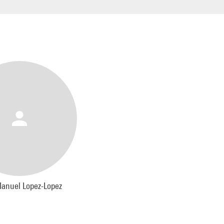
ères de la Culture espagnol et français, fondations et orchestres
ols et étrangères.
ciements :
Pascal Auger, José Manuel López López, Ivan Solano, M
Bernat Martinez, Franco Venturini, Maxime Bazerque et le conseille
rel de l’Ambassade d’Espagne, Monsieur Jose Manuel Albares Buen
anuel Lopez-Lopez