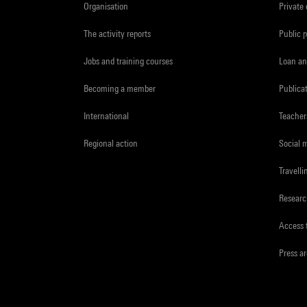
Organisation
Private
The activity reports
Public 
Jobs and training courses
Loan an
Becoming a member
Publica
International
Teacher
Regional action
Social 
Travelli
Resear
Access 
Press a