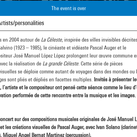
The event is over
rtists/personalities
s en 2004 autour de
La Céleste
, inspirée des villes invisibles décrite
Calvino (1923 – 1985), le cinéaste et vidéaste Pascal Auger et le
siteur José Manuel López López prolongent leur œuvre commune e
vec la réalisation de
La grande Céleste
. Cette série de pièces
visuelles se déploie comme autant de voyages dans des mondes ou 
es sont pliés et dépliés en facettes multiples.
Invités à présenter le
l, l’artiste et le compositeur ont pensé cette séance comme le lieu d
vation performée de cette rencontre entre la musique et les images.
concert sur des compositions musicales originales de José Manuel 
et les créations visuelles de Pascal Auger, avec Ivan Solano (clarine
, Miguel Angel Bernat Martinez (percussion),