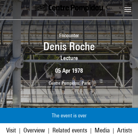
Skip to main content
Centre Pompidou
Encounter
Denis Roche
Lecture
05 Apr 1978
Centre Pompidou, Paris
The event is over
Visit
Overview
Related events
Media
Artists/p
|
|
|
|