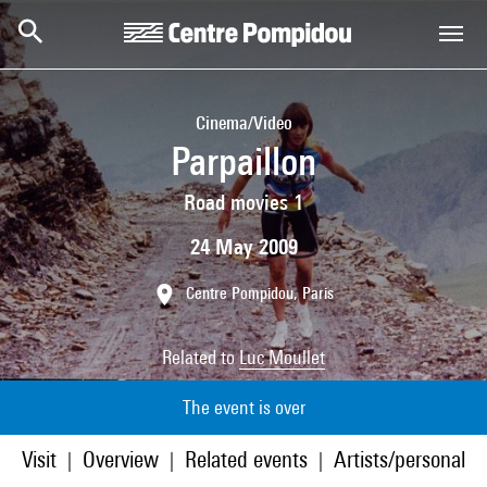
Skip to main content
Centre Pompidou
Cinema/Video
Parpaillon
Road movies 1
24 May 2009
Centre Pompidou, Paris
Related to
Luc Moullet
The event is over
Visit
Overview
Related events
Artists/personaliti
|
|
|