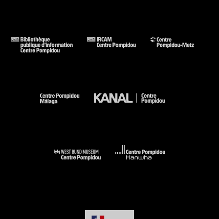
Films Inédits
Invité par l’HEAD de Genève, les deux cinéastes utilisent un
fond d’archives de la Croix-Rouge pour en faire un film. Les
films sont construits à partir d’images de studios russes,
tournées pour faire de la prévention.
Notes sur nos Voyages en Russie
Italie, 2010, 15’, coul., voix-over (Yervant Gianikian)
Format d’origine : vidéo (Hi8)
Format de projection choisi par les cinéastes : à venir
Présenté à la 68ème Mostra Internazionale d'Arte
Cinematografica, Venise, 2011
Ces
Notes
sont composées d’aquarelles d’Angela Ricci
Lucchi, des « instantanés » préparatoires au long métrage,