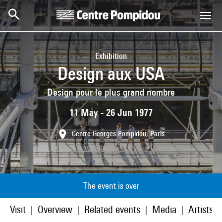
Skip to main content
Centre Pompidou
Exhibition
Design aux USA
Design pour le plus grand nombre
11 May - 26 Jun 1977
Centre Georges Pompidou, Paris
The event is over
Visit
Overview
Related events
Media
Artists/p
|
|
|
|