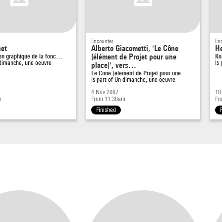
Encounter
En
net
Alberto Giacometti, 'Le Cône
H
on graphique de la fonc…
(élément de Projet pour une
Ko
dimanche, une oeuvre
Is
place)', vers…
Le Cône (élément de Projet pour une…
Is part of
Un dimanche, une oeuvre
4 Nov 2007
18
m
From 11:30am
Fr
Finished