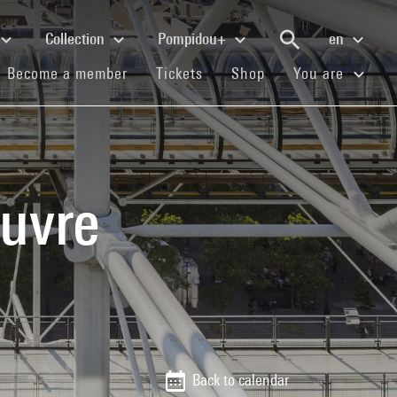
Collection
Pompidou+
en
(current)
(current)
(current)
Become a member
Tickets
Shop
You are
uvre
Back to calendar