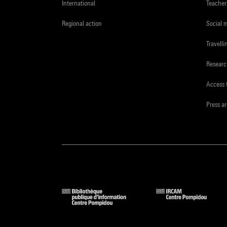
International
Teacher
Regional action
Social 
Travelli
Resear
Access 
Press a