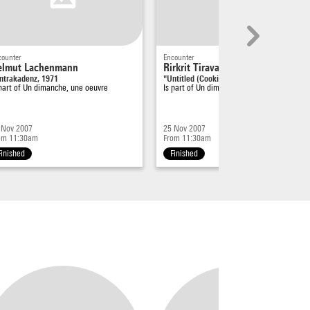
counter
Encounter
elmut Lachenmann
Rirkrit Tiravanija
ntrakadenz, 1971
"Untitled (Cooking Corner Version #…
 part of
Un dimanche, une oeuvre
Is part of
Un dimanche, une oeuvre
 Nov 2007
25 Nov 2007
om 11:30am
From 11:30am
Finished
Finished