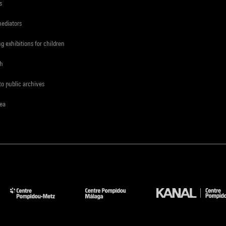
s
mediators
ng exhibitions for children
ch
to public archives
rea