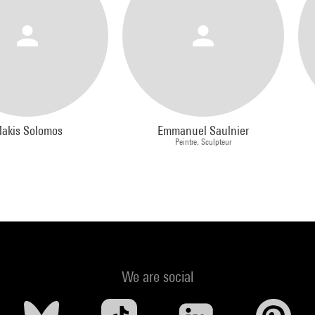
akis Solomos
Emmanuel Saulnier
Peintre, Sculpteur
We are social