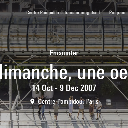
(current)
Centre Pompidou is transforming itself
Program
Encounter
dimanche, une oe
14 Oct - 9 Dec 2007
Centre Pompidou, Paris