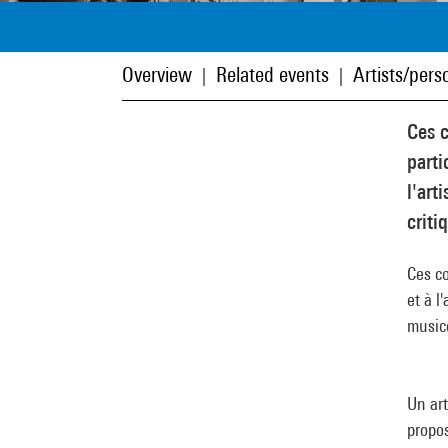
Overview
Related events
Artists/perso
|
|
Ces c
parti
l'art
criti
Ces co
et à l
musico
Un art
propos