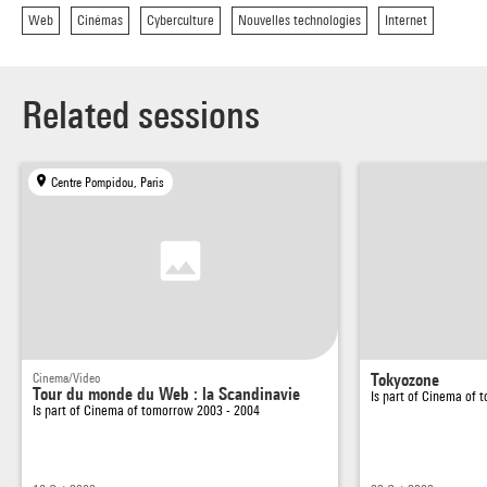
Web
Cinémas
Cyberculture
Nouvelles technologies
Internet
Related sessions
Centre Pompidou, Paris
Cinema/Video
Tokyozone
Tour du monde du Web : la Scandinavie
Is part of
Cinema of t
Is part of
Cinema of tomorrow 2003 - 2004