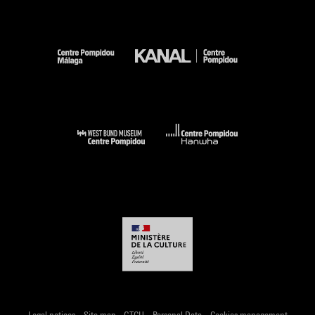
-
-
-
-