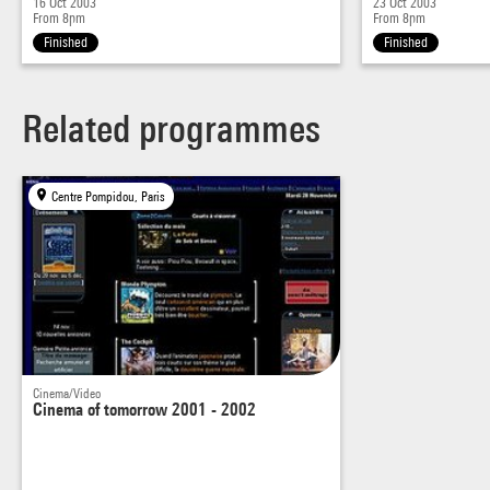
16 Oct 2003
23 Oct 2003
From 8pm
From 8pm
Finished
Finished
Related programmes
Centre Pompidou, Paris
Cinema/Video
Cinema of tomorrow 2001 - 2002