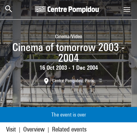
Skip to main content
Centre Pompidou
Cinema/Video
Cinema of tomorrow 2003 -
2004
16 Oct 2003 - 1 Dec 2004
Centre Pompidou, Paris
The event is over
Visit
Overview
Related events
|
|