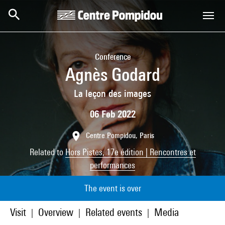
Skip to main content
Centre Pompidou
Conference
Agnès Godard
La leçon des images
06 Feb 2022
Centre Pompidou, Paris
Related to
Hors Pistes, 17e édition | Rencontres et
performances
The event is over
Visit
Overview
Related events
Media
|
|
|