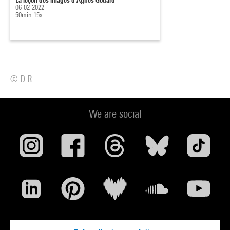
06-02-2022
50min 15s
© D.R.
We are social