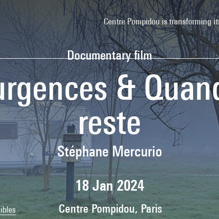
Centre Pompidou is transforming it
Documentary film
urgences & Quand
reste
Stéphane Mercurio
18 Jan 2024
Centre Pompidou, Paris
ibles