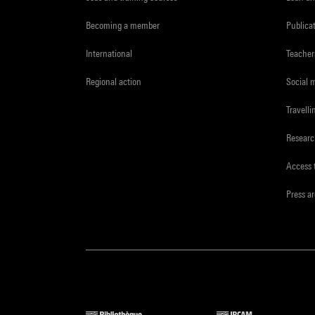
Becoming a member
Publica
International
Teacher
Regional action
Social 
Travelli
Resear
Access 
Press a