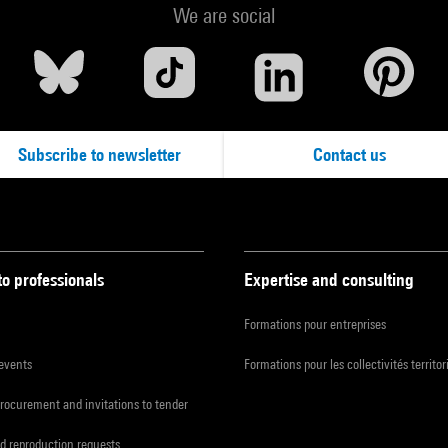
We are social
Subscribe to newsletter
Contact us
to professionals
Expertise and consulting
Formations pour entreprises
 events
Formations pour les collectivités territor
procurement and invitations to tender
d reproduction requests