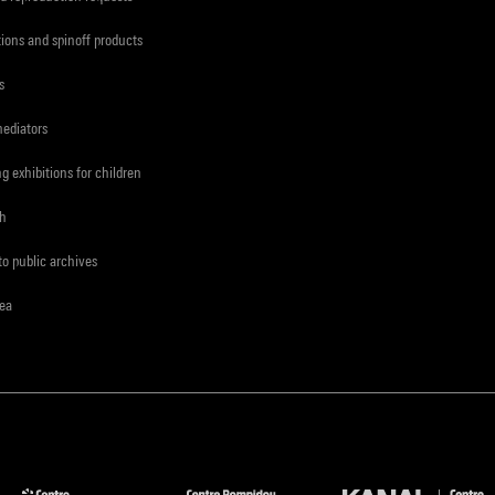
tions and spinoff products
s
mediators
ng exhibitions for children
ch
to public archives
rea