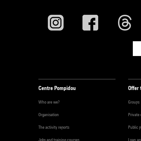
Centre Pompidou
Offer 
Who are we?
Groups
Organisation
Private
The activity reports
Public 
Jobs and training courses
Loan an