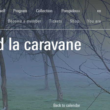
(current)
self
Program
Collection
Pompidou+
en
(current)
(current)
(current)
Become a member
Tickets
Shop
You are
 la caravane
Back to calendar