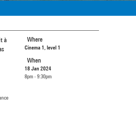
Where
t à
Cinema 1, level 1
as
When
18 Jan 2024
8pm - 9:30pm
lance