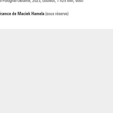
/Pologne/Ukraine, 2023, couleur, 1 h25 min, vostf
ésence de Maciek Hamela
(sous réserve)