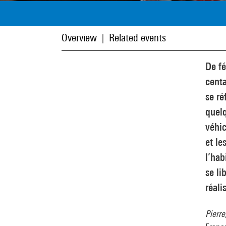
Overview
Related events
|
De fé
centa
se ré
quelq
véhic
et le
l’hab
se l
réali
Pierre