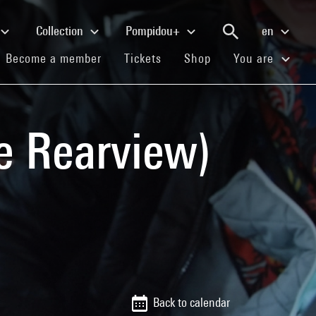
Collection
Pompidou+
en
(current)
(current)
(current)
Become a member
Tickets
Shop
You are
the Rearview)
Back to calendar