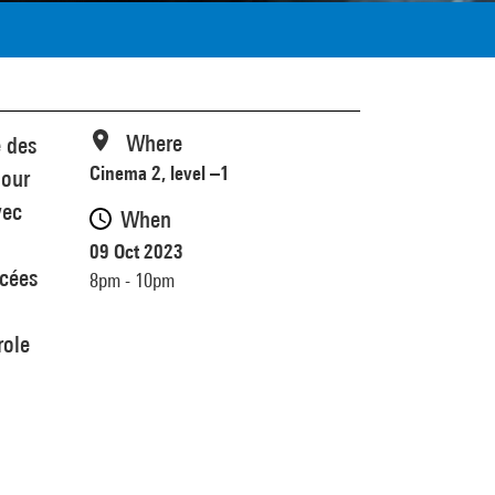
Where
é des
Cinema 2, level –1
pour
vec
When
09 Oct 2023
ncées
8pm - 10pm
role