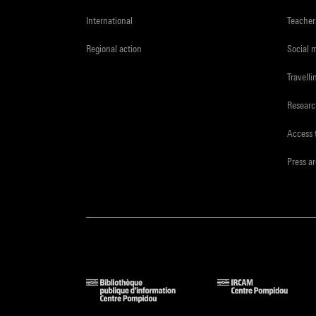
International
Teacher
Regional action
Social 
Travelli
Resear
Access 
Press a