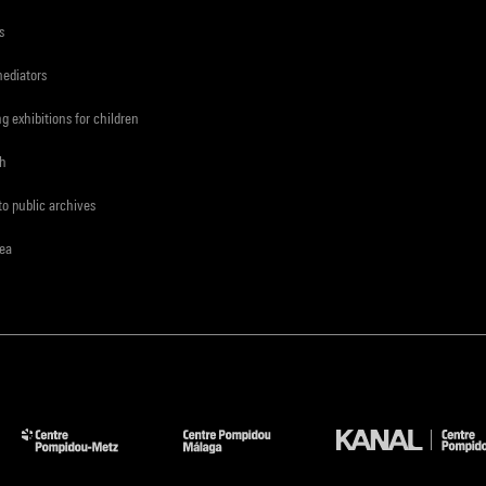
s
mediators
ng exhibitions for children
ch
to public archives
rea