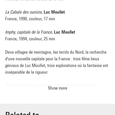
La Cabale des oursins
,
Luc Moullet
France, 1990, couleur, 17 min
Imphy, capitale de la France
,
Luc Moullet
France, 1994, couleur, 25 min
Deux villages de montagne, les terrils du Nord, la recherche
d'une nouvelle capitale pour la France : trois films-lieux
géniaux de Luc Moullet, trois explorations où la fantaisie est
inséparable de la rigueur.
Territoires photographiques : Albert Giordan, « Centres
Show more
commerciaux »
,
Olivier Guitton
France, 1985, couleur, 10 min
En 1984, la Délégation à l'aménagement du territoire et à
l'action régionale (DATAR), passe commande à 12