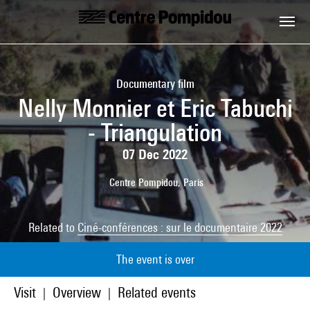
Skip to main content
Centre Pompidou
Documentary film
Nelly Monnier et Eric Tabuchi
- Triangulation
07 Dec 2022
Centre Pompidou, Paris
Related to
Ciné-conférences : sur le documentaire 2022
The event is over
Visit
Overview
Related events
|
|