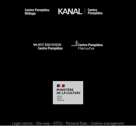
-
-
-
-
Legal notices
Site map
GTCU
Personal Data
Cookies management