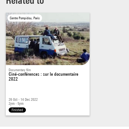
Related to
photographes pour « représenter le paysage français dans les
années 1980 ». Ici Albert Giordan.
Centre Pompidou, Paris
Documentary film
Ciné-conférences : sur le documentaire
2022
26 Oct - 14 Dec 2022
2pm - 5pm
Finished