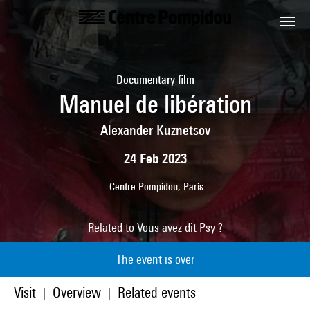
Skip to main content
Centre Pompidou
Documentary film
Manuel de libération
Alexander Kuznetsov
24 Feb 2023
Centre Pompidou, Paris
Related to
Vous avez dit Psy ?
The event is over
Visit
Overview
Related events
|
|