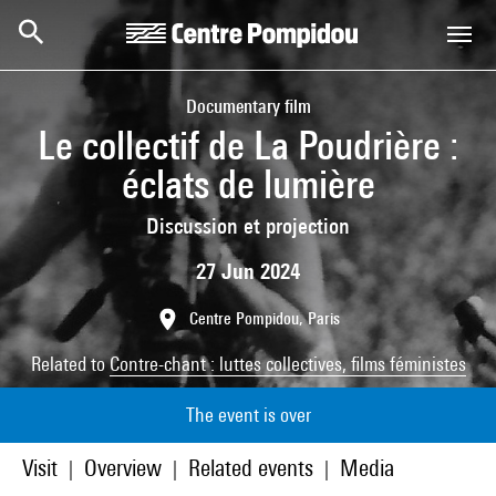
Skip to main content
Centre Pompidou
Documentary film
Le collectif de La Poudrière :
éclats de lumière
Discussion et projection
27 Jun 2024
Centre Pompidou, Paris
Related to
Contre-chant : luttes collectives, films féministes
The event is over
Visit
Overview
Related events
Media
|
|
|