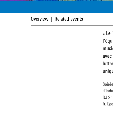
Overview
Related events
|
« Le 
l’équ
musi
avec 
lutte
uniqu
Soiré
d’Indu
DJ Set
ft. Eg