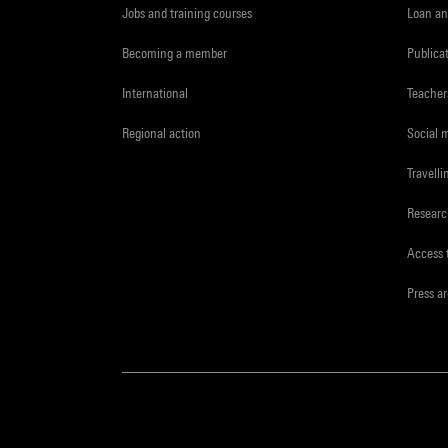
Jobs and training courses
Loan an
Becoming a member
Publica
International
Teacher
Regional action
Social 
Travelli
Resear
Access 
Press a