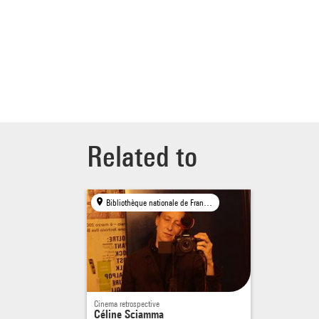
Related to
Bibliothèque nationale de France, Paris | mk2 bibliothèque × Centre Pompidou, Paris | Petit Bain, Paris
Cinema retrospective
Céline Sciamma