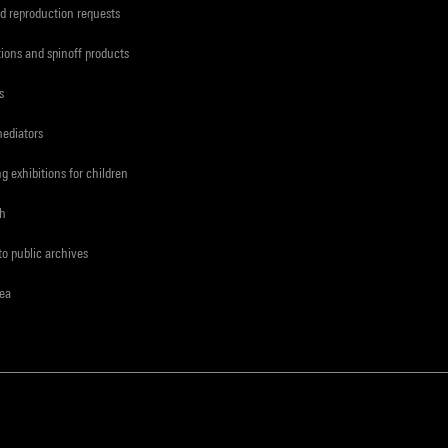
d reproduction requests
tions and spinoff products
s
mediators
ng exhibitions for children
ch
to public archives
rea