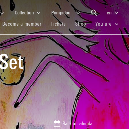
Collection
Pompidou+
en
(current)
(current)
(current)
Become a member
Tickets
Shop
You are
Set
Back to calendar