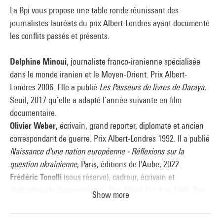
La Bpi vous propose une table ronde réunissant des
journalistes lauréats du prix Albert-Londres ayant documenté
les conflits passés et présents.
Delphine Minoui
, journaliste franco-iranienne spécialisée
dans le monde iranien et le Moyen-Orient. Prix Albert-
Londres 2006. Elle a publié
Les Passeurs de livres de Daraya
,
Seuil, 2017 qu’elle a adapté l’année suivante en film
documentaire.
Olivier Weber
, écrivain, grand reporter, diplomate et ancien
correspondant de guerre. Prix Albert-Londres 1992. Il a publié
Naissance d'une nation européenne - Réflexions sur la
question ukrainienne
, Paris, éditions de l'Aube, 2022
Frédéric Tonolli
(sous réserve), cadreur, écrivain et
réalisateur de documentaires. Prix Albert-Londres 1996. Son
Show more
dernier film
Poutine : le retour de l’ours
(55 min, Arte GEIE,
What’s Up Films, VFS Films, 2022).