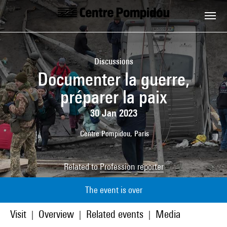
Skip to main content
Centre Pompidou
Discussions
Documenter la guerre,
préparer la paix
30 Jan 2023
Centre Pompidou, Paris
Related to
Profession reporter
The event is over
Visit
Overview
Related events
Media
|
|
|