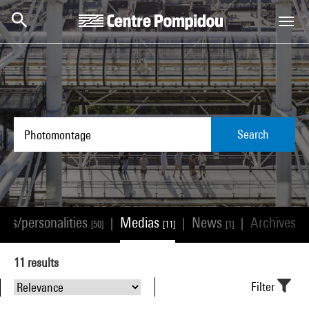
Skip to main content
Centre Pompidou
Search
ists/personalities
Medias
News
Archives
|
|
|
[50]
[11]
[1]
[0]
11
results
Filter