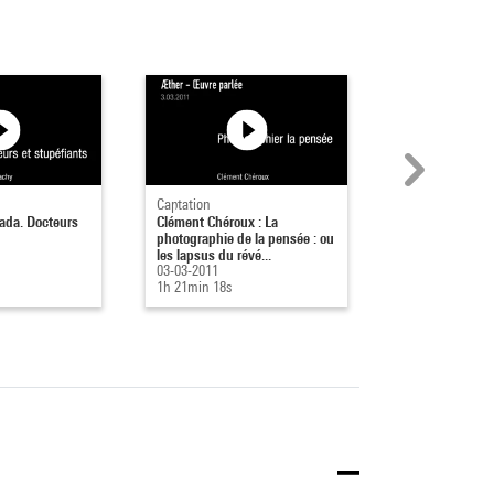
Captation
Captation
ada. Docteurs
Clément Chéroux : La
Elie During : De
photographie de la pensée : ou
dans l'art
les lapsus du révé...
02-03-2011
03-03-2011
1h 15min 45s
1h 21min 18s