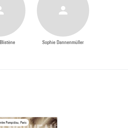
Blistène
Sophie Dannenmüller
ntre Pompidou, Paris