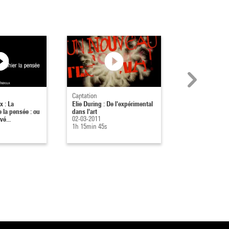
Captation
Captation
 : La
Elie During : De l'expérimental
Erik Bullot : A 
 la pensée : ou
dans l'art
télépathie et de 
vé...
02-03-2011
les lapsus...
1h 15min 45s
28-02-2011
1h 31min 17s