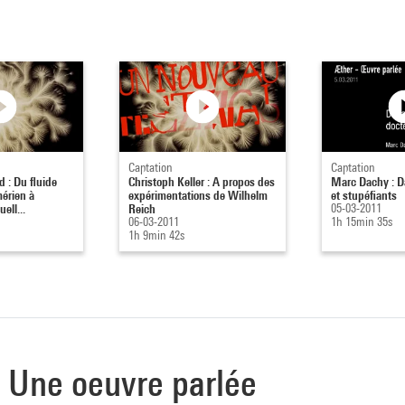
Captation
Captation
 : Du fluide
Christoph Keller : A propos des
Marc Dachy : D
érien à
expérimentations de Wilhelm
et stupéfiants
ell...
Reich
05-03-2011
06-03-2011
1h 15min 35s
1h 9min 42s
 - Une oeuvre parlée