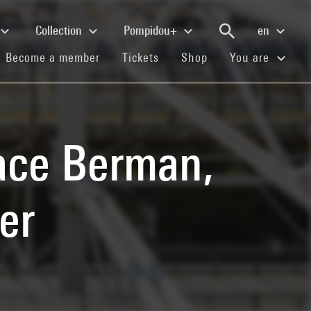
Collection
Pompidou+
en
(current)
(current)
(current)
Become a member
Tickets
Shop
You are
ace Berman,
er