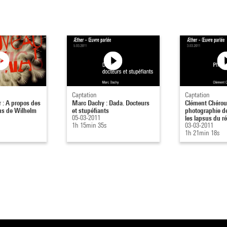
Captation
Captation
r : A propos des
Marc Dachy : Dada. Docteurs
Clément Chéroux
ns de Wilhelm
et stupéfiants
photographie de
05-03-2011
les lapsus du ré
1h 15min 35s
03-03-2011
1h 21min 18s