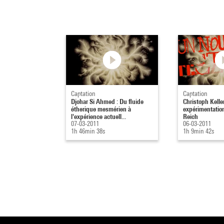
Captation
Captation
Djohar Si Ahmed : Du fluide
Christoph Kelle
étherique mesmérien à
expérimentatio
l'expérience actuell...
Reich
07-03-2011
06-03-2011
1h 46min 38s
1h 9min 42s