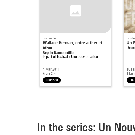
Encounter
Exhibi
Wallace Berman, entre æther et
Un N
éther
Deuxi
Sophie Dannenmüller
Is part of
Festival / Une oeuvre parlée
4 Mar 2011
16 Fe
From 2pm
11am
Finished
Fin
In the series: Un Nou