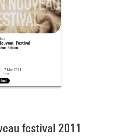
tion
ouveau Festival
ème édition
b - 7 Mar 2011
 - 9pm
ished
veau festival 2011