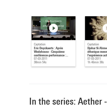
Captation
Captation
Eric Duyckaerts : Après
Djohar Si Ahmed
Wodehouse - Cinquième
étherique mesm
conférence-performance :...
l'expérience actu
07-03-2011
07-03-2011
38min 54s
1h 46min 38s
In the series: Aether