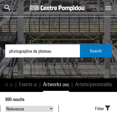
Skip to main content
Centre Pompidou
Search
tions
Events
Artworks
Artists/personalities
|
|
|
[0]
[5]
[890]
890
results
Filter