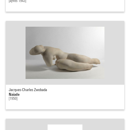
[après 1943]
Jacques-Charles Zwobada
Naïade
[1950]