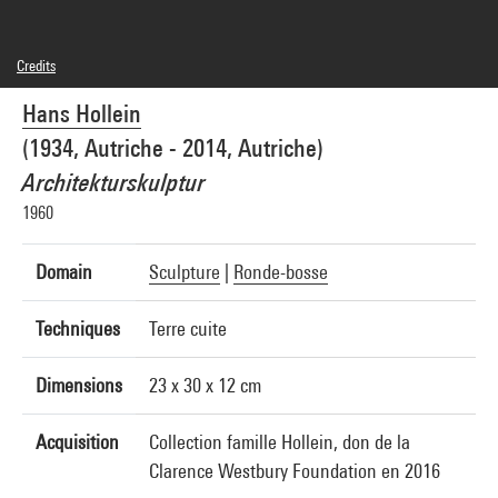
Credits
© Private Archive Hollein
Hans Hollein
Photo credits : Centre Pompidou, MNAM-CCI/Georges Meguerditchian/Dist.
GrandPalaisRmn
(1934, Autriche - 2014, Autriche)
Image reference : 4N28175
Image presentation :
Architekturskulptur
GrandPalaisRmnPhoto
1960
Domain
Sculpture
|
Ronde-bosse
Techniques
Terre cuite
Dimensions
23 x 30 x 12 cm
Acquisition
Collection famille Hollein, don de la
Clarence Westbury Foundation en 2016