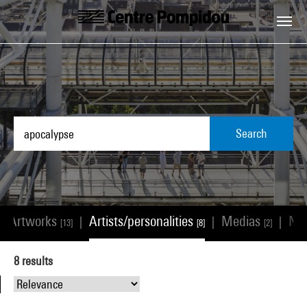
Skip to main content
Centre Pompidou
Search
Artworks
Artists/personalities
Medias
Ne
|
|
|
|
[13]
[8]
[2]
8
results