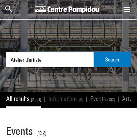
Skip to main content
Centre Pompidou
Search
All results
Informations
Events
Artwo
|
|
|
[2 551]
[0]
[132]
Events
[132]