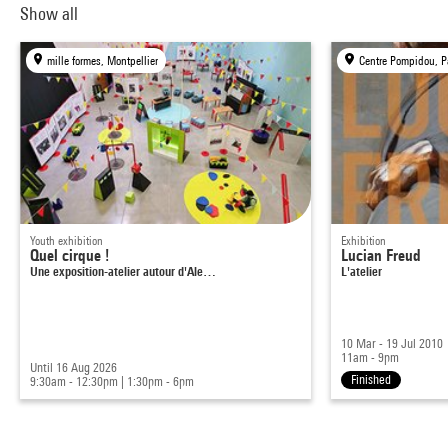
Show all
mille formes, Montpellier
Centre Pompidou, P
Youth exhibition
Exhibition
Quel cirque !
Lucian Freud
Une exposition-atelier autour d'Ale…
L'atelier
10 Mar - 19 Jul 2010
11am - 9pm
Until 16 Aug 2026
Finished
9:30am - 12:30pm
|
1:30pm - 6pm