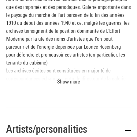
que des imprimés et des périodiques. Galerie importante dans
le paysage du marché de l'art parisien de la fin des années
1910 au début des années 1940 et ce, malgré les guerres, les
archives témoignent de la position dominante de L'Effort
Moderne par la ule des noms d'artistes que l'on peut
parcourir et de l'énergie dépensée par Léonce Rosenberg
pour défendre et promouvoir ces artistes (en particulier, les
tenants du cubisme).
Les archives écrites sont constituées en majorité de
correspondances échangées entre le directeur de la galerie
Show more
L'Effort Moderne et des personnalités du monde de l'art, avec
qui il a collaborées ou qu'il a simplement côtoyées. La
correspondance avec les artistes occupe les 20 premières
boîtes du fonds. Si les quatre premières boîtes regroupent
des lettres d'artistes divers, les boîtes 5 à 20 retracent une
Artists/personalities
collaboration d'importance avec des artistes en particulier :
Laurens, Max Jacob, Severini, Auguste Herbin, Juan Gris,