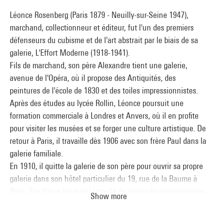
1918 à 1928, papier à lettres à en-tête et argus de presse
Léonce Rosenberg (Paris 1879 - Neuilly-sur-Seine 1947),
concernant ses activités de 1918 à 1931 ; et le bulletin qu'elle
marchand, collectionneur et éditeur, fut l'un des premiers
édite : documents administratifs, projets d'article et
défenseurs du cubisme et de l'art abstrait par le biais de sa
maquettes du bulletin du n° 21 au n° 40. Enfin, quelques
galerie, L'Effort Moderne (1918-1941).
manuscrits de Léonce Rosenberg complètent cet ensemble :
Fils de marchand, son père Alexandre tient une galerie,
un questionnaire adressé aux artistes, un tapuscrit sur
avenue de l'Opéra, où il propose des Antiquités, des
Picasso et un autre sur l'art abstrait.
peintures de l'école de 1830 et des toiles impressionnistes.
Les archives photographiques se composent d'albums de
Après des études au lycée Rollin, Léonce poursuit une
reproductions d'oeuvres (tirages photographiques noir et
formation commerciale à Londres et Anvers, où il en profite
blanc), des artistes les plus représentés et exposés par la
pour visiter les musées et se forger une culture artistique. De
galerie L'Effort Moderne : Braque ; Csaky ; De Chirico ; Juan
retour à Paris, il travaille dès 1906 avec son frère Paul dans la
Gris ; Auguste Herbin ; Fernand Léger ; Metzinger ; Picasso ;
galerie familiale.
Georges Valmier. Albums regroupant plusieurs artistes :
En 1910, il quitte la galerie de son père pour ouvrir sa propre
Picabia et Valmier ; Rendon, Max Ernst, Matisse, Mondrian,
galerie dans son hôtel particulier du 19, rue de la Baume à
Survage, Delaunay et Gleizes ; Severini, Miro, Sisley, Lipchitz,
Paris. Ses frères lui ayant interdit de reprendre comme raison
Chagall et Derain. Enfin, une dernière boite contient des vues
Show more
sociale le patronyme de son père, Léonce appelle sa galerie :
d'accrochages et d'événements de la galerie L'Effort Moderne
Haute Époque. Il y expose des miniatures médiévales, des