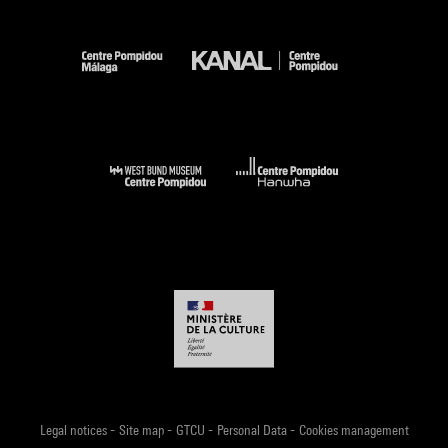
prennent les oeuvres qu'elles montrent en dépôt et
restituent, après l'exposition, les invendus à l'artiste. De plus,
il a une tendance à n'acquérir que des tableaux récents ;
pour se garantir une certaine"virginité"des regards et rester
complètement maître de ses prix. Il veut être le "découvreur".
Mais pour financer ses activités, et à cause de la crise,
Léonce est contraint de vendre sa collection à plusieurs
reprises. La première vente a lieu en 1921 à Amsterdam.
Deux autres ventes se déroulent à l'Hôtel Drouot à Paris, en
1932. En 1921, Léonce se fait également nommer expert lors
de la vente des stocks de Kahnweiler, mis sous séquestre
pendant la guerre de 1914-1918 et vendus aux enchères par
l'État français au titre de "prise de guerre".
En 1928, il déménage ses collections personnelles dans son
appartement du 75, rue de Longchamp à Paris, pour lequel il
commande des panneaux décoratifs à des artistes. Il
-
-
-
-
déménage à deux reprises par la suite, dans des
Legal notices
Site map
GTCU
Personal Data
Cookies management