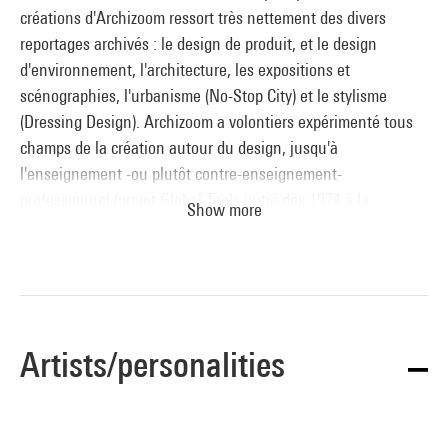
créations d'Archizoom ressort très nettement des divers
reportages archivés : le design de produit, et le design
d'environnement, l'architecture, les expositions et
scénographies, l'urbanisme (No-Stop City) et le stylisme
(Dressing Design). Archizoom a volontiers expérimenté tous
champs de la création autour du design, jusqu'à
l'enseignement -ou plutôt contre-enseignement-
professionnel (projet Global Tools initié dès 1974 à la
Show more
dissolution du groupe).
Du côté des activités de design, une part belle est faite au
design de produit avec divers prototypes de mobilier, objets
de décoration et divers artefacts conçus par Archizoom. Parmi
les réalisations figurent de nombreuses collaborations avec
Artists/personalities
Poltronova entre 1966 et 1973. Ainsi le célèbre divan "Safari"
(1966), l'iconique divan "Superonda" (1968) et le fauteuil
"Mies" (1969) sont photographiés tantôt en intérieur ou en
extérieur, encore emballés ou en situation d'usage. Une autre