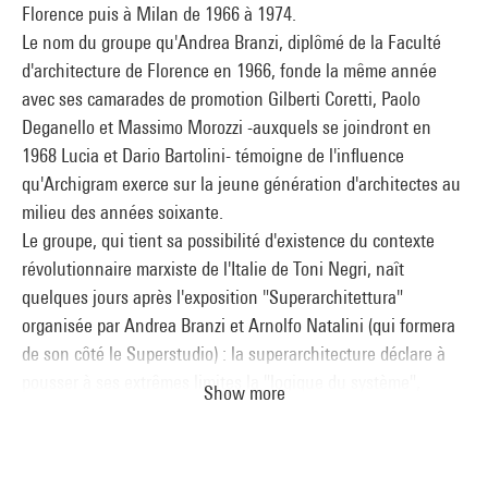
avec la revue underground "Pianeta Fresco" : l'aménagement
Florence puis à Milan de 1966 à 1974.
d'un stand et la réalisation de maquillages faciaux et
Le nom du groupe qu'Andrea Branzi, diplômé de la Faculté
corporels donnant lieu à une séance de prises de vues dont
d'architecture de Florence en 1966, fonde la même année
quelques clichés sont reproduits dans le n°2-3 de l'année
avec ses camarades de promotion Gilberti Coretti, Paolo
1968.
Deganello et Massimo Morozzi -auxquels se joindront en
Quelques reportages viennent documenter les projets
1968 Lucia et Dario Bartolini- témoigne de l'influence
architecturaux du groupe, réalisés ou non. Il s'agit de projets
qu'Archigram exerce sur la jeune génération d'architectes au
d'habitat individuel (Villa sur le lac Léman, Villa Vivoli à
milieu des années soixante.
Fiesole) ou d'habitat collectif (Jumbo Center à Milan, projet
Le groupe, qui tient sa possibilité d'existence du contexte
d'immeuble sur le Champ de Mars à Paris ou de lotissement à
révolutionnaire marxiste de l'Italie de Toni Negri, naît
Pontedera). Les projets résultant d'une participation à un
quelques jours après l'exposition "Superarchitettura"
concours tels que des pavillons d'exposition ou des
organisée par Andrea Branzi et Arnolfo Natalini (qui formera
infrastructures de transport public (aéroports) sont
de son côté le Superstudio) : la superarchitecture déclare à
rassemblés dans le sous-ensemble'"concours pour des
pousser à ses extrêmes limites la "logique du système",
Show more
édifices publics".
production et consommation, démarche qui caractérisera
Un autre ensemble important témoigne des activités
"l'architecture radicale", terme emprunté par Archizoom aux
expographiques d'Archizoom : reportages sur les expositions
féministes américaines et diffusé par Germano Celant.
"Superarchitecture" à Pistoia en 1966 puis à Modène en