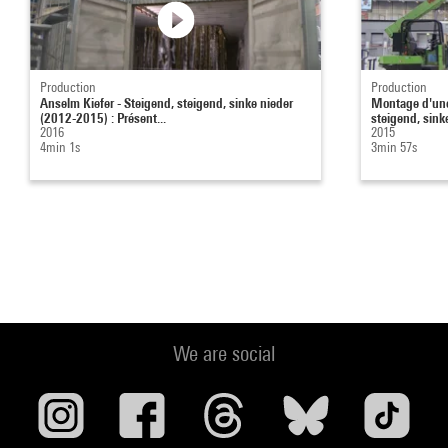
Production
Production
Anselm Kiefer - Steigend, steigend, sinke nieder
Montage d'une 
(2012-2015) : Présent...
steigend, sinke
2016
2015
4min 1s
3min 57s
We are social