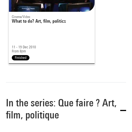
Cinema/Video
What to do? Art, film, politics
11 - 19 Dec 2010
From 8pm
Finished
In the series: Que faire ? Art,
film, politique