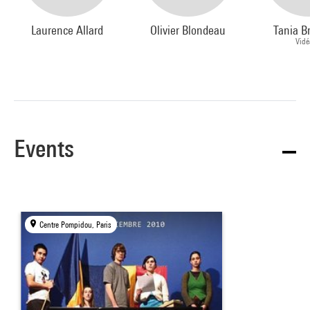
Laurence Allard
Olivier Blondeau
Tania B
Vidé
Events
Centre Pompidou, Paris