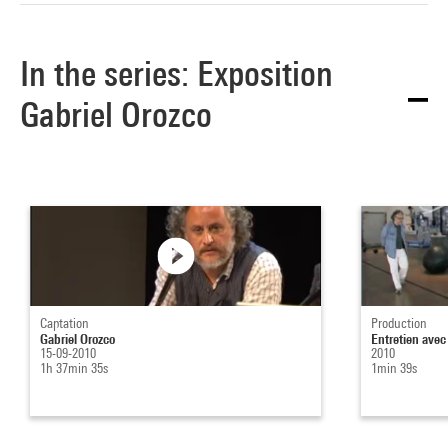
In the series: Exposition
Gabriel Orozco
Captation
Production
Gabriel Orozco
Entretien avec
15-09-2010
2010
1h 37min 35s
1min 39s