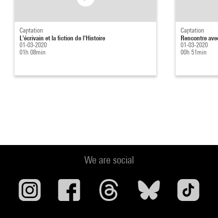
Captation
Captation
L'écrivain et la fiction de l'Histoire
Rencontre ave
01-03-2020
01-03-2020
01h 08min
00h 51min
We are social