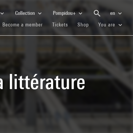
Collection
Pompidou+
en
(current)
(current)
(current)
Become a member
Tickets
Shop
You are
 littérature