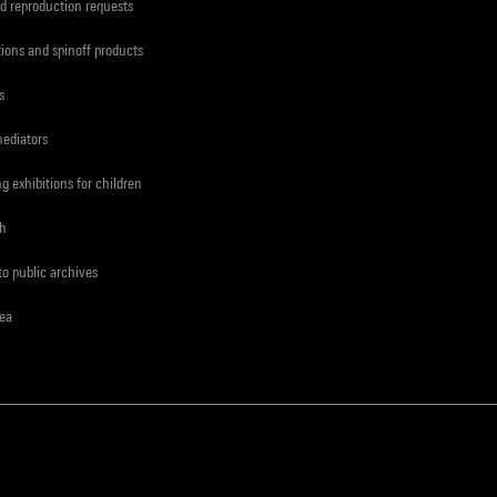
d reproduction requests
tions and spinoff products
s
mediators
ng exhibitions for children
ch
to public archives
rea