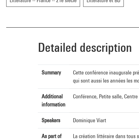
Littérature -- France -- 21e siècle
Littérature et BD
Detailed description
Summary
Cette conférence inaugurale prés
qui sont aussi les années les mo
Additional
Conférence, Petite salle, Centr
information
Speakers
Dominique Viart
As part of
La création littéraire dans tous 