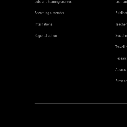
Jobs and training courses
Loan an
Becoming a member
Publica
International
Teacher
Regional action
Social 
Travelli
Resear
Access 
Press a