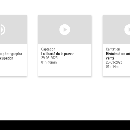
Captation
Captation
du photographe
La liberté de la presse
Histoire d'un ar
ccupation
29-03-2025
vérité
01h 48min
29-03-2025
01h 14min