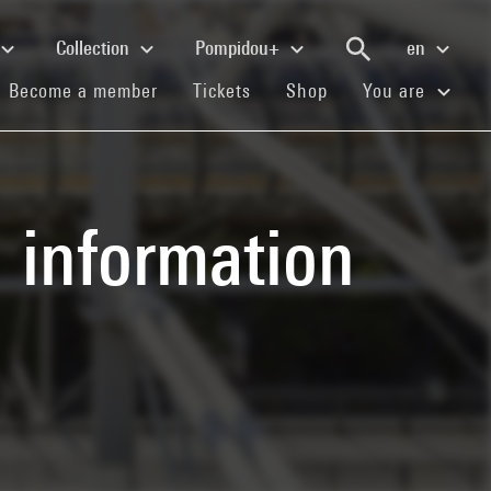
Collection
Pompidou+
en
(current)
(current)
(current)
Become a member
Tickets
Shop
You are
ou information