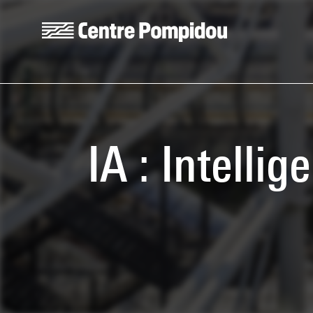
Skip to main content
Centre Pompidou
IA : Intellig