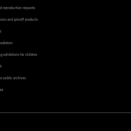
d reproduction requests
tions and spinoff products
s
mediators
ng exhibitions for children
ch
to public archives
rea