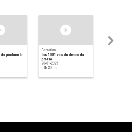
Captation
Captation
t de produire la
Les 1001 vies du dessin de
Sans journalis
presse
d'investigation,
20-01-2025
démocratie ?
01h 30min
13-05-2024
02h 18min