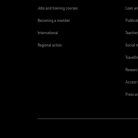
Jobs and training courses
Loan an
Becoming a member
Publica
International
Teacher
Regional action
Social 
Travelli
Resear
Access 
Press a