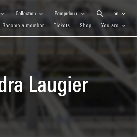
Collection
Pompidou+
en
(current)
(current)
(current)
Become a member
Tickets
Shop
You are
dra Laugier