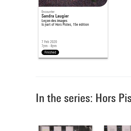
Encounter
Sandra Laugier
Leçon des images
Is part of
Hors Pistes, 15e édition
7 Feb 2020
7pm - 8pm
Finished
In the series: Hors P