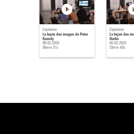
Captation
Captation
La leçon des images de Peter
La leçon des im
Szendy
Dorlin
08-02-2020
06-02-2020
36min 51s
33min 45s