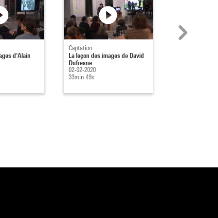
Captation
Captation
ages d'Alain
La leçon des images de David
La leçon des im
Dufresne
Frédérique Ait-T
02-02-2020
01-02-2020
33min 49s
24min 20s