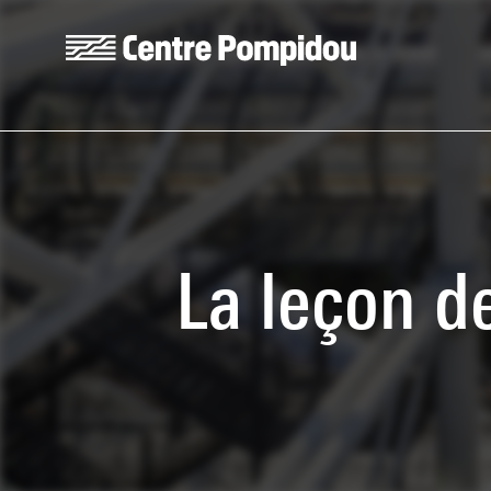
Skip to main content
Centre Pompidou
La leçon d