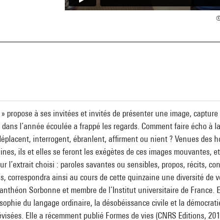
©
 » propose à ses invitées et invités de présenter une image, capture 
x dans l’année écoulée a frappé les regards. Comment faire écho à la
éplacent, interrogent, ébranlent, affirment ou nient ? Venues des ho
es, ils et elles se feront les exégètes de ces images mouvantes, et
sur l’extrait choisi : paroles savantes ou sensibles, propos, récits, 
s, correspondra ainsi au cours de cette quinzaine une diversité de v
 Panthéon Sorbonne et membre de l’Institut universitaire de France. E
losophie du langage ordinaire, la désobéissance civile et la démocrati
lévisées. Elle a récemment publié Formes de vies (CNRS Editions, 2018