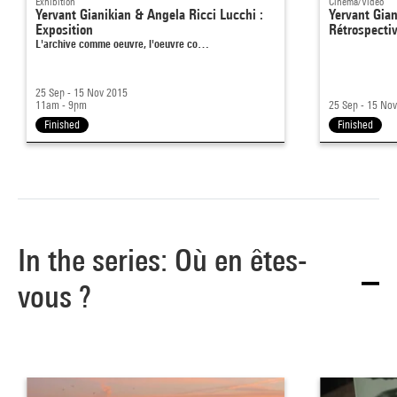
Exhibition
Cinema/Video
Yervant Gianikian & Angela Ricci Lucchi :
Yervant Gian
Exposition
Rétrospecti
L'archive comme oeuvre, l'oeuvre co…
25 Sep - 15 Nov 2015
11am - 9pm
25 Sep - 15 No
Finished
Finished
In the series: Où en êtes-
vous ?