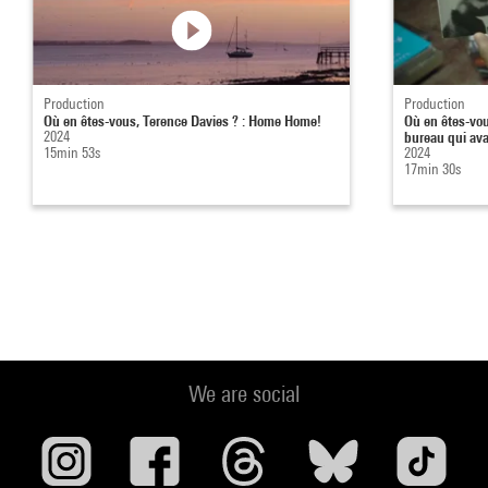
Production
Production
Où en êtes-vous, Terence Davies ? : Home Home!
Où en êtes-vo
2024
bureau qui avai
15min 53s
2024
17min 30s
We are social