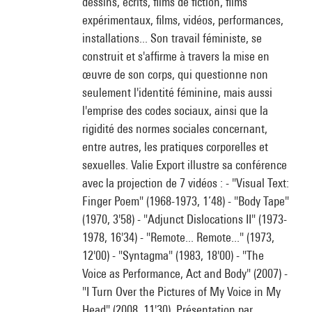
dessins, écrits, films de fiction, films
expérimentaux, films, vidéos, performances,
installations... Son travail féministe, se
construit et s'affirme à travers la mise en
œuvre de son corps, qui questionne non
seulement l'identité féminine, mais aussi
l'emprise des codes sociaux, ainsi que la
rigidité des normes sociales concernant,
entre autres, les pratiques corporelles et
sexuelles. Valie Export illustre sa conférence
avec la projection de 7 vidéos : - "Visual Text:
Finger Poem" (1968-1973, 1’48) - "Body Tape"
(1970, 3'58) - "Adjunct Dislocations II" (1973-
1978, 16'34) - "Remote... Remote..." (1973,
12'00) - "Syntagma" (1983, 18'00) - "The
Voice as Performance, Act and Body" (2007) -
"I Turn Over the Pictures of My Voice in My
Head" (2008, 11'30). Présentation par