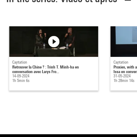
Captation
Captation
Retrouver la Chine ? : Trinh T. Minh-ha en
Proxies, with a
conversation avec Larys Fro...
Issa en convers
14-09-2024
31-05-2024
1h 5min 6s
1h 28min 14s