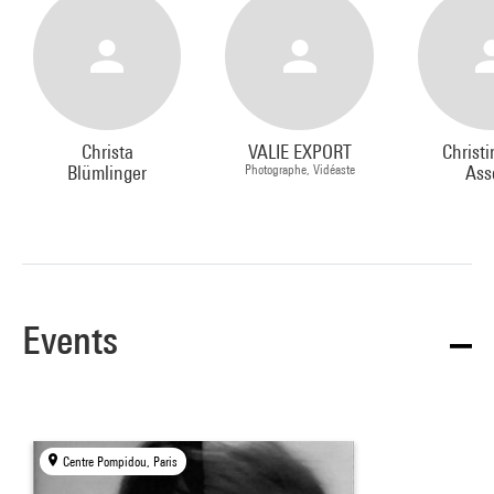
Christa
VALIE EXPORT
Christ
Blümlinger
Photographe, Vidéaste
Ass
Events
Centre Pompidou, Paris