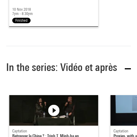
10 Nov 2018
7pm - 8:30pm
Finished
In the series: Vidéo et après
Captation
Captation
Retrouver la Chine ? : Trinh T. Minh-ha en
Proxies, with a