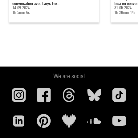
conversation avec Larys Fro...
Issa en convers
14-09-2024
31-05-2024
1h 5min 6s
1h 28min 14s
We are social