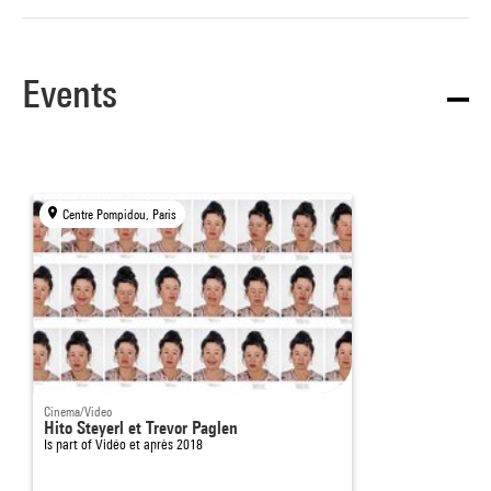
Events
Centre Pompidou, Paris
Cinema/Video
Hito Steyerl et Trevor Paglen
Is part of
Vidéo et après 2018