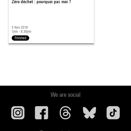
Zéro déchet : pourquoi pas moi ?
5 Nov 2018
7pm - 8:30pm
Finished
We are social