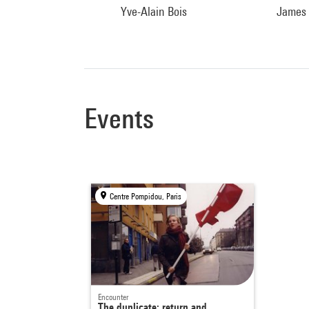
Yve-Alain Bois
James
Events
Centre Pompidou, Paris
Encounter
The duplicate: return and