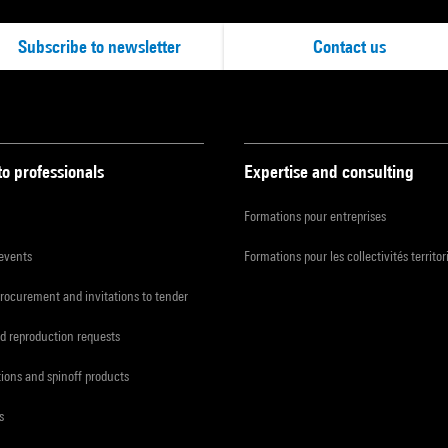
Subscribe to newsletter
Contact us
to professionals
Expertise and consulting
Formations pour entreprises
 events
Formations pour les collectivités territor
procurement and invitations to tender
d reproduction requests
tions and spinoff products
s