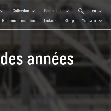
Collection
Pompidou+
en
(current)
(current)
(current)
Become a member
Tickets
Shop
You are
s des années