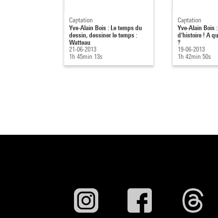
Captation
Captation
Yve-Alain Bois : Le temps du
Yve-Alain Bois 
dessin, dessiner le temps :
d'histoire ! A q
Watteau
?
21-06-2013
19-06-2013
1h 45min 13s
1h 42min 50s