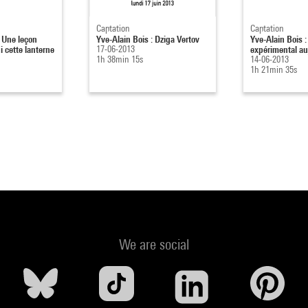
Captation
Captation
: Une leçon
Yve-Alain Bois : Dziga Vertov
Yve-Alain Bois 
ui cette lanterne
17-06-2013
expérimental au
1h 38min 15s
14-06-2013
1h 21min 35s
We are social