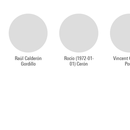
Raúl Calderón
Rocío (1972-01-
Vincent
Gordillo
01) Cerón
Po