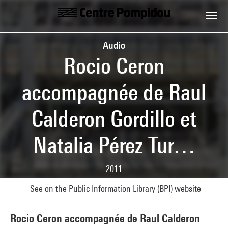
Skip to main content
Centre Pompidou
Audio
Rocio Ceron
accompagnée de Raul
Calderon Gordillo et
Natalia Pérez Tur…
2011
See on the Public Information Library (BPI) website
Rocio Ceron accompagnée de Raul Calderon