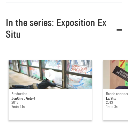
In the series: Exposition Ex
Situ
Production
Bande annonc
JonOne : Acte 4
Ex Situ
2013
2013
7min 41s
1min 3s