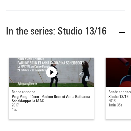
In the series: Studio 13/16
Bande annonce
Bande annonc
Ping Pong théorie : Pauline Brun et Anna Katharina
Studio 13/16 :
Scheidegger, le MAC...
2016
2017
1min 35s
48s