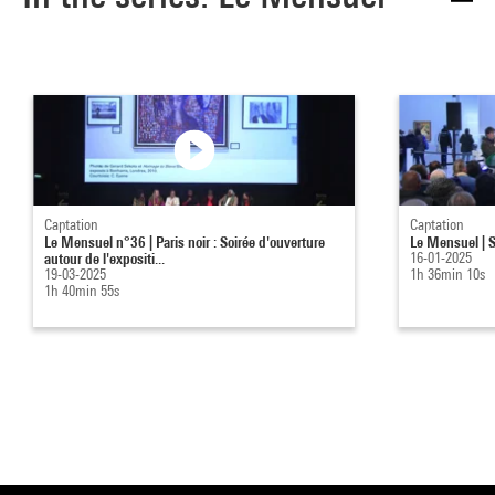
Captation
Captation
Le Mensuel n°36 | Paris noir : Soirée d'ouverture
Le Mensuel | 
autour de l'expositi...
16-01-2025
19-03-2025
1h 36min 10s
1h 40min 55s