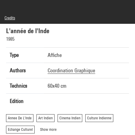
Credits
© Centre Pompidou, 1985 ; Conception graphique : Coordination graphique
L'année de l'Inde
1985
Type
Affiche
Authors
Coordination Graphique
Technics
60x40 cm
Edition
Annee De L'Inde
Art Indien
Cinema Indien
Culture Indienne
Echange Culturel
Show more