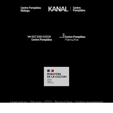
-
-
-
-
Legal notices
Site map
GTCU
Personal Data
Cookies management