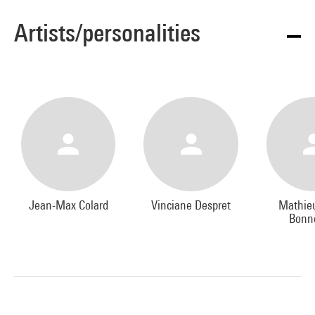
Artists/personalities
Jean-Max Colard
Vinciane Despret
Mathieu
Bonne