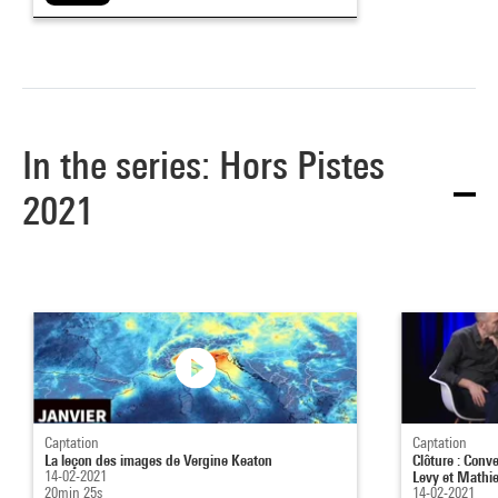
In the series: Hors Pistes
2021
Captation
Captation
La leçon des images de Vergine Keaton
Clôture : Conve
14-02-2021
Levy et Mathieu
20min 25s
14-02-2021