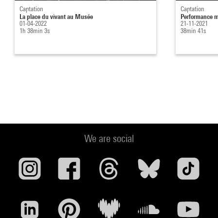
Captation
Captation
La place du vivant au Musée
Performance m
01-04-2022
21-11-2021
1h 38min 3s
38min 41s
We are social