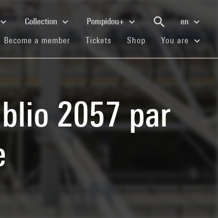
Collection
Pompidou+
en
(current)
(current)
(current)
Become a member
Tickets
Shop
You are
iblio 2057 par
e