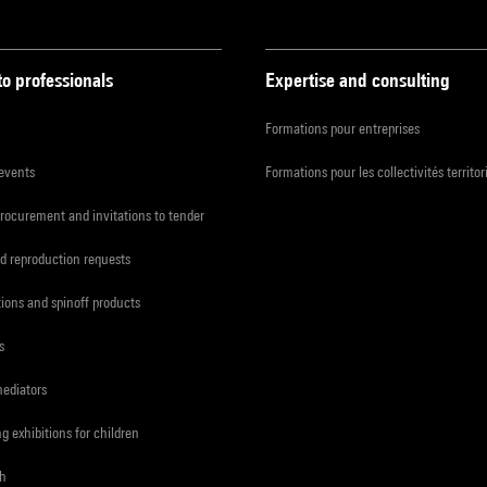
to professionals
Expertise and consulting
Formations pour entreprises
 events
Formations pour les collectivités territor
procurement and invitations to tender
d reproduction requests
tions and spinoff products
s
mediators
ng exhibitions for children
ch