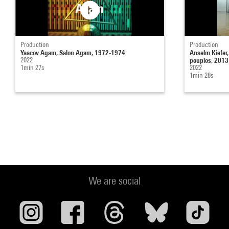
Production
Production
Yaacov Agam, Salon Agam, 1972-1974
Anselm Kiefer,
2022
peuples, 201
1min 27s
2022
1min 28s
We are social