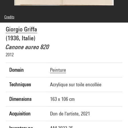
Credits
© Adagp, Paris
Giorgio Griffa
Photo credits : Centre Pompidou, MNAM-CCI/Hélène Mauri/Dist. GrandPalaisRmn
Image reference : 4Y03982
(1936, Italie)
Image presentation :
GrandPalaisRmnPhoto
Canone aureo 820
2012
Domain
Peinture
Techniques
Acrylique sur toile encollée
Dimensions
163 x 106 cm
Acquisition
Don de l'artiste, 2021