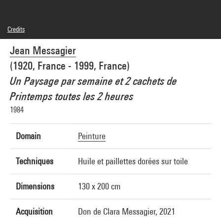
Credits
© Adagp, Paris
Jean Messagier
Photo credits : Centre Pompidou, MNAM-CCI/Audrey Laurans/Dist. GrandPalaisRmn
Image reference : 4Y05604
(1920, France - 1999, France)
Image presentation :
GrandPalaisRmnPhoto
Un Paysage par semaine et 2 cachets de
Printemps toutes les 2 heures
1984
Domain
Peinture
Techniques
Huile et paillettes dorées sur toile
Dimensions
130 x 200 cm
Acquisition
Don de Clara Messagier, 2021